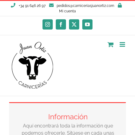
Saltar
+34 91 646 26 97
pedidos@carniceriasjuanortiz.com
al
Mi cuenta
contenido
Instagram
Facebook
X
YouTube
Información
Aquí encontrará toda la información que
podemos ofrecerle. Sitúese en cada unas