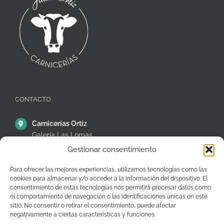
CONTACTO
Carnicerías Ortíz
Galería Las Lomas
Puestos 14,15 y 16
Gestionar consentimiento
C/ Ávila, 38, Móstoles
28935 – Madrid – España
Para ofrecer las mejores experiencias, utilizamos tecnologías como las
cookies para almacenar y/o acceder a la información del dispositivo. El
+34 91 646 26 97
consentimiento de estas tecnologías nos permitirá procesar datos como
el comportamiento de navegación o las identificaciones únicas en este
pedidos@carniceriasjuanortiz.com
sitio. No consentir o retirar el consentimiento, puede afectar
negativamente a ciertas características y funciones.