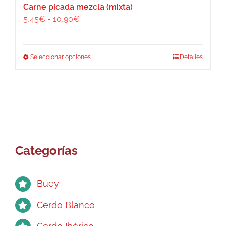
Carne picada mezcla (mixta)
Rango
5,45
€
-
10,90
€
de
precios:
desde
Este
Seleccionar opciones
Detalles
5,45€
producto
hasta
tiene
10,90€
múltiples
variantes.
Las
opciones
se
Categorías
pueden
elegir
en
Buey
la
página
Cerdo Blanco
de