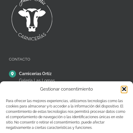
CONTACTO
Carnicerías Ortíz
Galería Las Lomas
Puestos 14,15 y 16
Gestionar consentimiento
C/ Ávila, 38, Móstoles
28935 – Madrid – España
Para ofrecer las mejores experiencias, utilizamos tecnologías como las
cookies para almacenar y/o acceder a la información del dispositivo. El
+34 91 646 26 97
consentimiento de estas tecnologías nos permitirá procesar datos como
el comportamiento de navegación o las identificaciones únicas en este
pedidos@carniceriasjuanortiz.com
sitio. No consentir o retirar el consentimiento, puede afectar
negativamente a ciertas características y funciones.