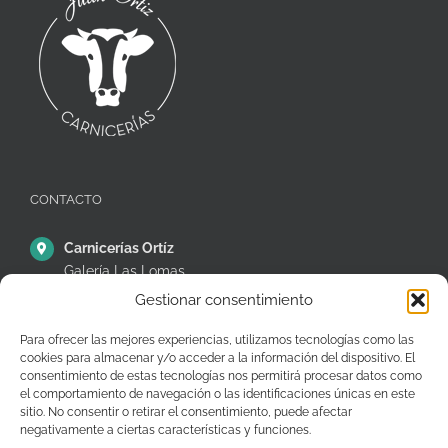
CONTACTO
Carnicerías Ortíz
Galería Las Lomas
Puestos 14,15 y 16
Gestionar consentimiento
C/ Ávila, 38, Móstoles
28935 – Madrid – España
Para ofrecer las mejores experiencias, utilizamos tecnologías como las
cookies para almacenar y/o acceder a la información del dispositivo. El
+34 91 646 26 97
consentimiento de estas tecnologías nos permitirá procesar datos como
el comportamiento de navegación o las identificaciones únicas en este
pedidos@carniceriasjuanortiz.com
sitio. No consentir o retirar el consentimiento, puede afectar
negativamente a ciertas características y funciones.