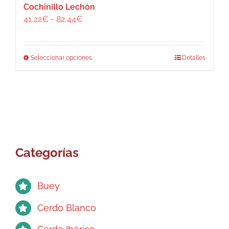
Cochinillo Lechón
Rango
41,22
€
-
82,44
€
de
precios:
desde
Este
Seleccionar opciones
Detalles
41,22€
producto
hasta
tiene
82,44€
múltiples
variantes.
Las
opciones
se
Categorías
pueden
elegir
en
Buey
la
página
Cerdo Blanco
de