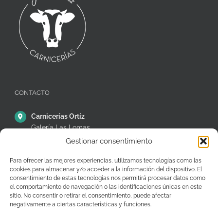
CONTACTO
Carnicerías Ortíz
Galería Las Lomas
Puestos 14,15 y 16
Gestionar consentimiento
C/ Ávila, 38, Móstoles
Para ofrecer las mejores experiencias, utilizamos tecnologías como las
28935 – Madrid – España
cookies para almacenar y/o acceder a la información del dispositivo. El
+34 91 646 26 97
consentimiento de estas tecnologías nos permitirá procesar datos como
el comportamiento de navegación o las identificaciones únicas en este
pedidos@carniceriasjuanortiz.com
sitio. No consentir o retirar el consentimiento, puede afectar
negativamente a ciertas características y funciones.