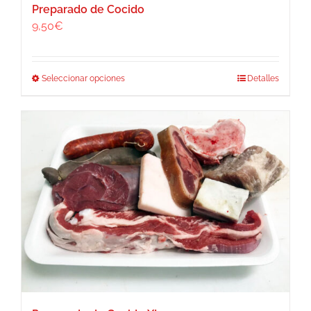
Preparado de Cocido
9,50
€
Este
Seleccionar opciones
Detalles
producto
tiene
múltiples
variantes.
Las
opciones
se
pueden
elegir
en
la
página
de