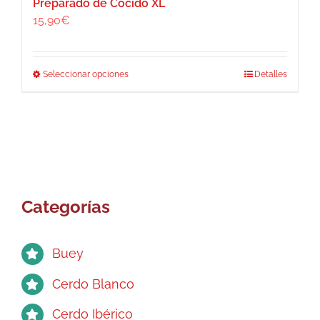
producto
Preparado de Cocido XL
15,90
€
Este
Seleccionar opciones
Detalles
producto
tiene
múltiples
variantes.
Las
opciones
se
Categorías
pueden
elegir
en
Buey
la
página
Cerdo Blanco
de
Cerdo Ibérico
producto