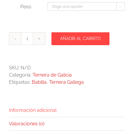
20,90€
Peso

AÑADIR AL CARRITO
Babilla
Ternera
de
Galicia
SKU:
N/D
cantidad
Categoría:
Ternera de Galicia
Etiquetas:
Babilla
,
Ternera Gallega
Información adicional
Valoraciones (0)