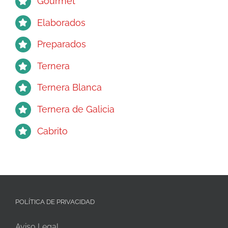
Gourmet
Elaborados
Preparados
Ternera
Ternera Blanca
Ternera de Galicia
Cabrito
POLÍTICA DE PRIVACIDAD
Aviso Legal