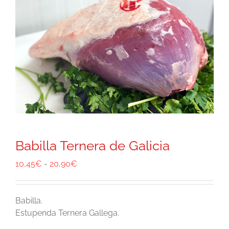
Babilla Ternera de Galicia
Rango
10,45
€
-
20,90
€
de
precios:
desde
Babilla.
10,45€
Estupenda Ternera Gallega.
hasta