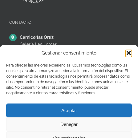
CONTACTO
Carnicerías Ortíz
Galería Las Lomas
Puestos 14,15 y 16
Gestionar consentimiento
C/ Ávila, 38, Móstoles
28935 – Madrid – España
Para ofrecer las mejores experiencias, utilizamos tecnologías como las
cookies para almacenar y/o acceder a la información del dispositivo. El
+34 91 646 26 97
consentimiento de estas tecnologías nos permitirá procesar datos como
el comportamiento de navegación o las identificaciones únicas en este
pedidos@carniceriasjuanortiz.com
sitio. No consentir o retirar el consentimiento, puede afectar
negativamente a ciertas características y funciones.
Aceptar
Denegar
Copyright © Carnicerías Ortíz |
Información
|
Contacto