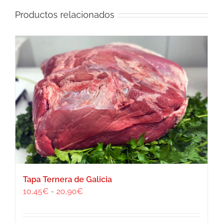
Productos relacionados
Tapa Ternera de Galicia
Rango
10,45
€
-
20,90
€
de
precios: