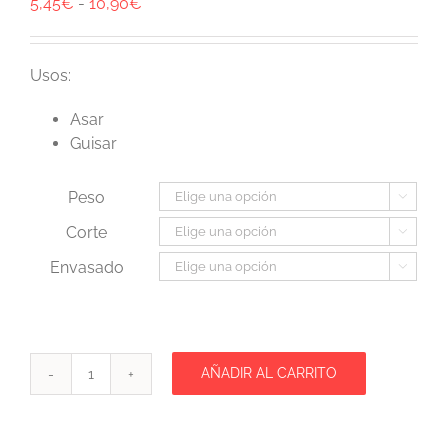
Rango
5,45
€
-
10,90
€
de
precios:
desde
Usos:
5,45€
Asar
hasta
Guisar
10,90€
Peso

Corte

Envasado

AÑADIR AL CARRITO
Costillas
de
Cerdo