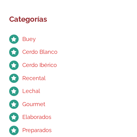
opciones
se
Categorías
pueden
elegir
en
Buey
la
página
Cerdo Blanco
de
Cerdo Ibérico
producto
Recental
Lechal
Gourmet
Elaborados
Preparados