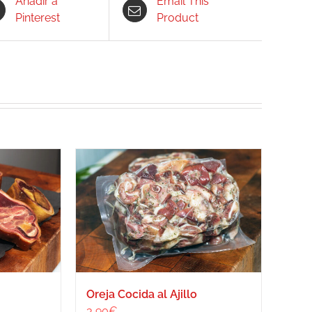
Añadir a
Email This
Pinterest
Product
Oreja Cocida al Ajillo
3,90
€