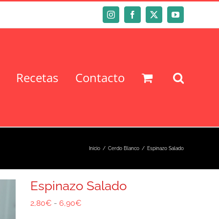
Instagram
Facebook
X
YouTube
Recetas
Contacto
Inicio
Cerdo Blanco
Espinazo Salado
Espinazo Salado
Rango
2,80
€
-
6,90
€
de