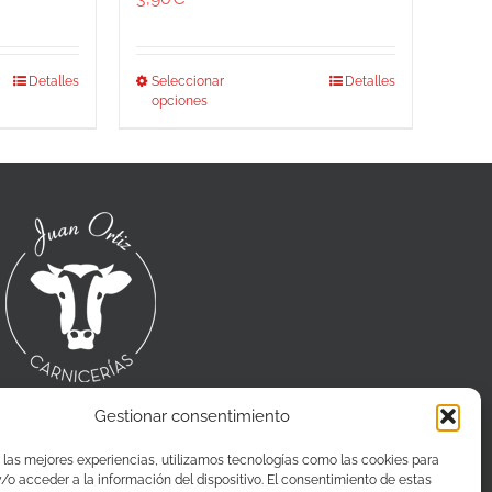
Este
Detalles
Seleccionar
Detalles
opciones
cto
producto
tiene
les
múltiples
es.
variantes.
Las
nes
opciones
se
n
pueden
elegir
en
la
a
página
Gestionar consentimiento
de
cto
producto
CONTACTO
 las mejores experiencias, utilizamos tecnologías como las cookies para
o acceder a la información del dispositivo. El consentimiento de estas