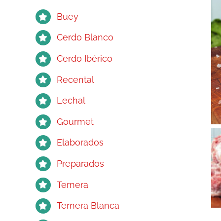
Buey
Cerdo Blanco
Cerdo Ibérico
Recental
Lechal
Gourmet
Elaborados
Preparados
Ternera
Ternera Blanca