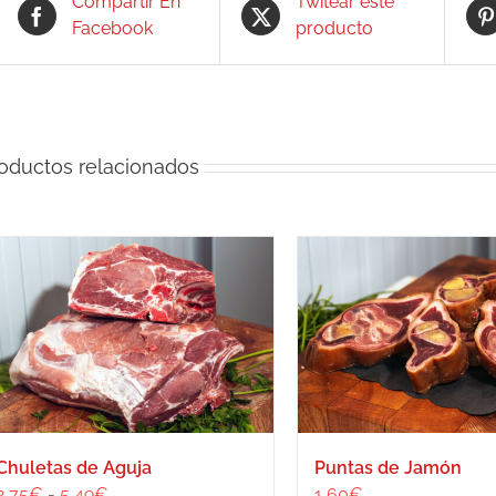
Compartir En
Twitear este
Facebook
producto
oductos relacionados
Chuletas de Aguja
Puntas de Jamón
Rango
2,75
€
-
5,49
€
1,60
€