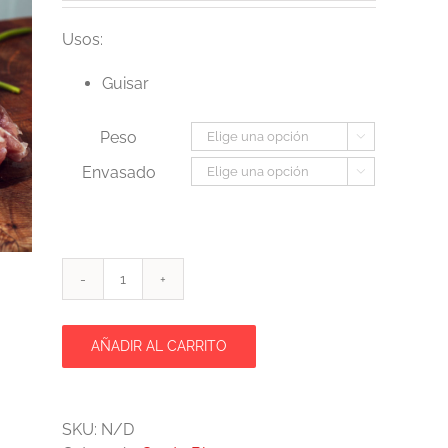
precios:
desde
Usos:
2,80€
Guisar
hasta
6,90€
Peso

Envasado

Espinazo
Salado
cantidad
AÑADIR AL CARRITO
SKU:
N/D