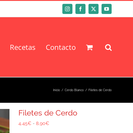
Instagram
Facebook
X
YouTube
Recetas
Contacto
Inicio
Cerdo Blanco
Filetes de Cerdo
Filetes de Cerdo
Rango
4,45
€
-
8,90
€
de