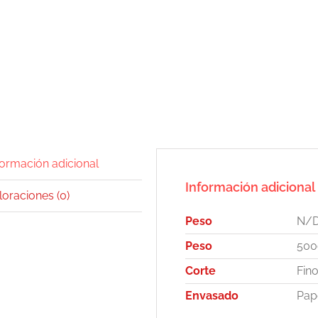
formación adicional
Información adicional
loraciones (0)
Peso
N/
Peso
500g
Corte
Fin
Envasado
Pap