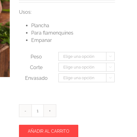
precios:
desde
Usos:
4,45€
Plancha
hasta
Para flamenquines
8,90€
Empanar
Peso

Corte

Envasado

Filetes
de
Cerdo
AÑADIR AL CARRITO
cantidad