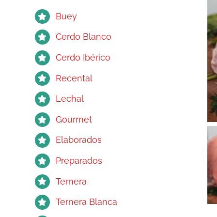
Buey
Cerdo Blanco
Cerdo Ibérico
Recental
Lechal
Gourmet
Elaborados
Preparados
Ternera
Ternera Blanca