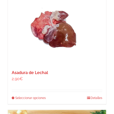
Asadura de Lechal
2,90
€
Este
Seleccionar opciones
Detalles
producto
tiene