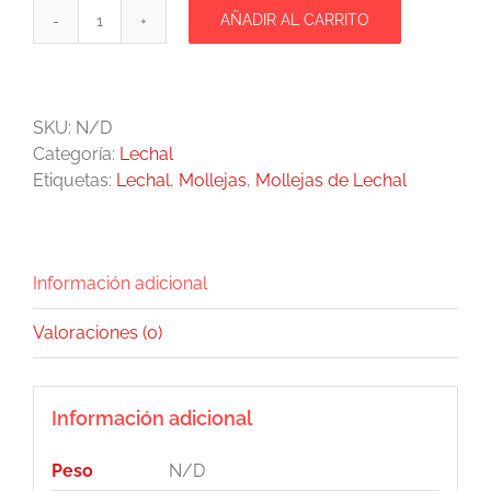
AÑADIR AL CARRITO
Mollejas
de
Lechal
cantidad
SKU:
N/D
Categoría:
Lechal
Etiquetas:
Lechal
,
Mollejas
,
Mollejas de Lechal
Información adicional
Valoraciones (0)
Información adicional
Peso
N/D