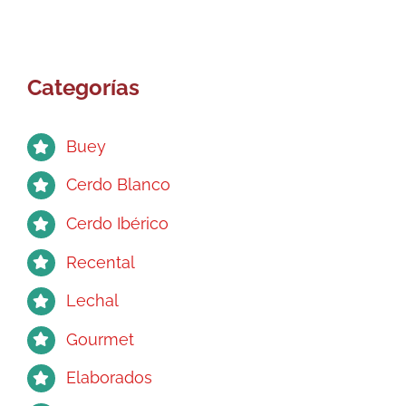
variantes.
Las
opciones
se
Categorías
pueden
elegir
en
Buey
la
página
Cerdo Blanco
de
Cerdo Ibérico
producto
Recental
Lechal
Gourmet
Elaborados