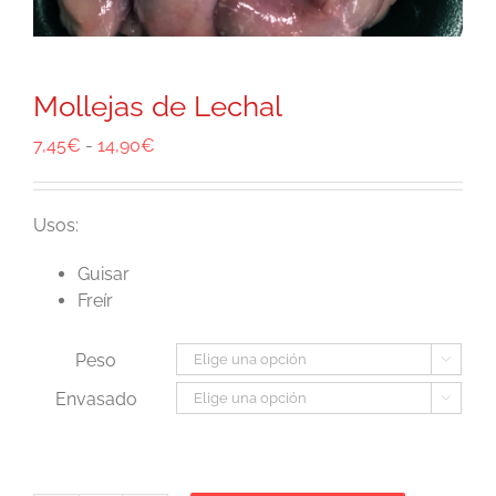
Mollejas de Lechal
Rango
7,45
€
-
14,90
€
de
precios:
desde
Usos:
7,45€
Guisar
hasta
Freír
14,90€
Peso

Envasado
