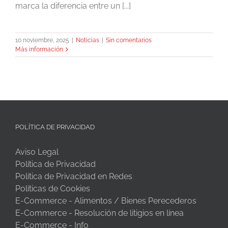
marca la diferencia entre un [...]
10 noviembre, 2025
|
Noticias
|
Sin comentarios
Más información
POLÍTICA DE PRIVACIDAD
Aviso Legal
Política de Privacidad
Política de Privacidad en Redes
Políticas de Cookies
E-Commerce - Alimentos / Bienes Perecederos
E-Commerce - Resolución de litigios en línea
E-Commerce - Info