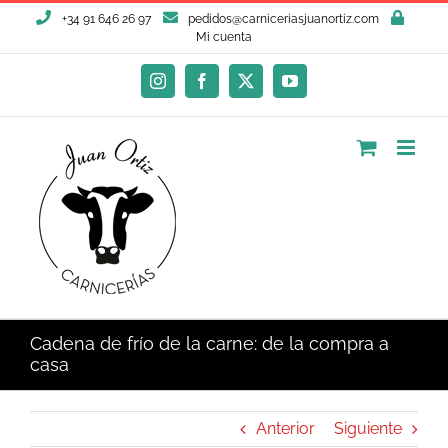
Saltar
+34 91 646 26 97
pedidos@carniceriasjuanortiz.com
al
Mi cuenta
contenido
Instagram
Facebook
X
YouTube
Cadena de frío de la carne: de la compra a
casa
Anterior
Siguiente