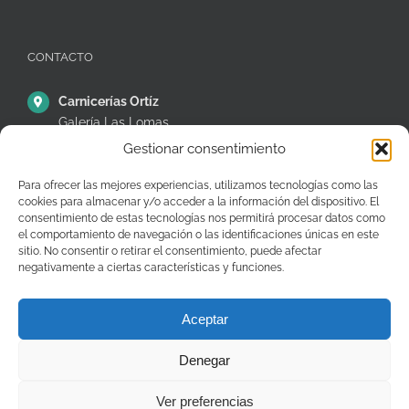
CONTACTO
Carnicerías Ortíz
Galería Las Lomas
Puestos 14,15 y 16
Gestionar consentimiento
C/ Ávila, 38, Móstoles
28935 – Madrid – España
Para ofrecer las mejores experiencias, utilizamos tecnologías como las
cookies para almacenar y/o acceder a la información del dispositivo. El
+34 91 646 26 97
consentimiento de estas tecnologías nos permitirá procesar datos como
el comportamiento de navegación o las identificaciones únicas en este
pedidos@carniceriasjuanortiz.com
sitio. No consentir o retirar el consentimiento, puede afectar
negativamente a ciertas características y funciones.
Aceptar
Denegar
Copyright © Carnicerías Ortíz |
Información
|
Contacto
Ver preferencias