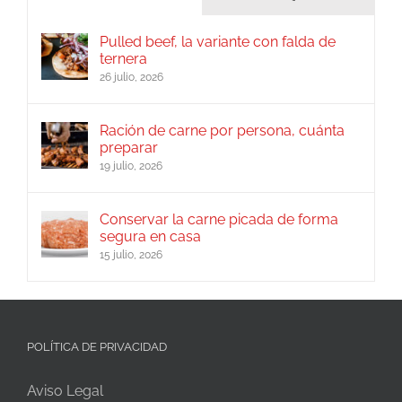
Pulled beef, la variante con falda de
ternera
26 julio, 2026
Ración de carne por persona, cuánta
preparar
19 julio, 2026
Conservar la carne picada de forma
segura en casa
15 julio, 2026
POLÍTICA DE PRIVACIDAD
Aviso Legal