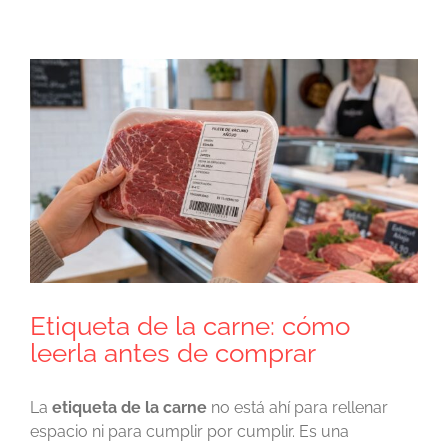
Ver
imagen
más
grande
Etiqueta de la carne: cómo
leerla antes de comprar
La
etiqueta de la carne
no está ahí para rellenar
espacio ni para cumplir por cumplir. Es una