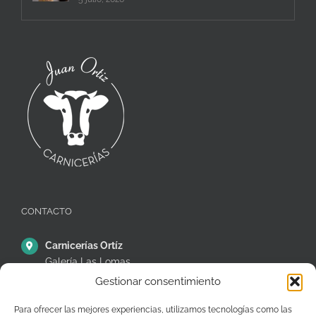
CONTACTO
Carnicerías Ortíz
Galería Las Lomas
Puestos 14,15 y 16
Gestionar consentimiento
C/ Ávila, 38, Móstoles
28935 – Madrid – España
Para ofrecer las mejores experiencias, utilizamos tecnologías como las