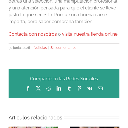
detrás una selección, una manipulación profesional
y una atención pensada para que el cliente se lleve
justo lo que necesita. Porque una buena carne
importa, pero saber comprarla también.
Contacta con nosotros
o
visita nuestra tienda online.
30 junio, 2026
|
Noticias
|
Sin comentarios
Comparte en las Redes Sociales
Facebook
X
Reddit
LinkedIn
Tumblr
Pinterest
Vk
Correo
electrónico
Artículos relacionados