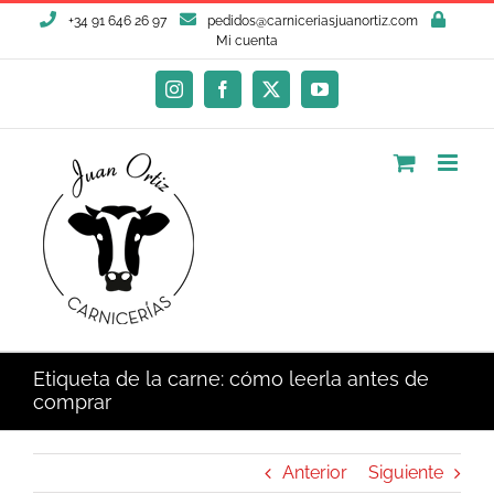
Saltar
+34 91 646 26 97
pedidos@carniceriasjuanortiz.com
al
Mi cuenta
contenido
Instagram
Facebook
X
YouTube
Etiqueta de la carne: cómo leerla antes de
comprar
Anterior
Siguiente