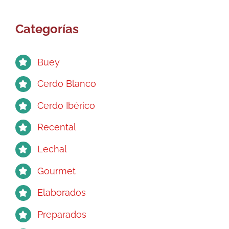
opciones
se
Categorías
pueden
elegir
en
Buey
la
página
Cerdo Blanco
de
Cerdo Ibérico
producto
Recental
Lechal
Gourmet
Elaborados
Preparados