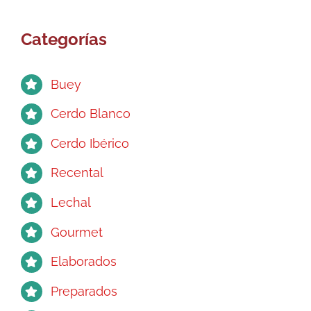
opciones
se
Categorías
pueden
elegir
en
Buey
la
página
Cerdo Blanco
de
Cerdo Ibérico
producto
Recental
Lechal
Gourmet
Elaborados
Preparados