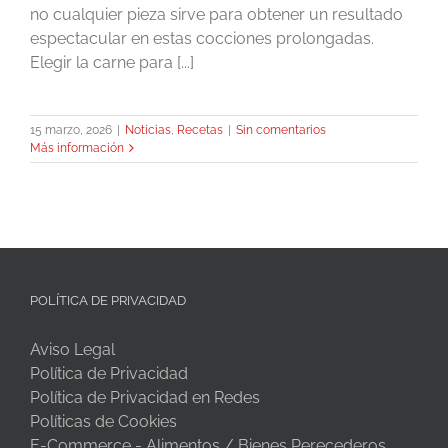
no cualquier pieza sirve para obtener un resultado
espectacular en estas cocciones prolongadas.
Elegir la carne para [...]
15 marzo, 2026
|
Noticias
,
Recetas
|
Sin comentarios
Más información
POLÍTICA DE PRIVACIDAD
Aviso Legal
Política de Privacidad
Política de Privacidad en Redes
Políticas de Cookies
E-Commerce - Alimentos / Bienes Perecederos