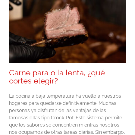
Carne para olla lenta, ¿qué
cortes elegir?
La cocina a baja temperatura ha vuelto a nuestros
hogares para quedarse definitivamente. Muchas
personas ya disfrutan de las ventajas de las
famosas ollas tipo Crock-Pot. Este sistema permite
que los sabores se concentren mientras nosotros
nos ocupamos de otras tareas diarias. Sin embargo,