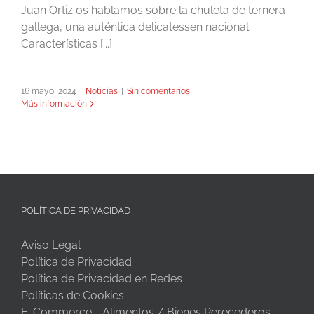
Juan Ortiz os hablamos sobre la chuleta de ternera
gallega, una auténtica delicatessen nacional.
Características [...]
16 mayo, 2024
|
Noticias
|
Sin comentarios
Más información
POLÍTICA DE PRIVACIDAD
Aviso Legal
Política de Privacidad
Política de Privacidad en Redes
Políticas de Cookies
E-Commerce - Alimentos / Bienes Perecederos