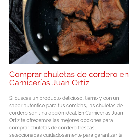
s
Comprar chuletas de cordero en
Carnicerías Juan Ortiz
Si buscas un producto delicioso, tierno y con un
sabor auténtico para tus comidas, las chuletas de
cordero son una opción ideal. En Carnicerías Juan
Ortiz te ofrecemos las mejores opciones para
comprar chuletas de cordero frescas,
seleccionadas cuidadosamente para garantizar la