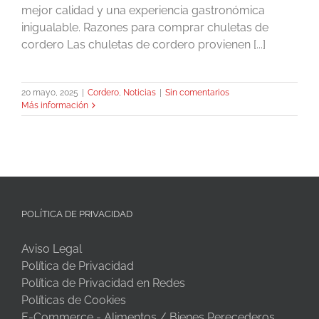
mejor calidad y una experiencia gastronómica
inigualable. Razones para comprar chuletas de
cordero Las chuletas de cordero provienen [...]
20 mayo, 2025
|
Cordero
,
Noticias
|
Sin comentarios
Más información
POLÍTICA DE PRIVACIDAD
Aviso Legal
Política de Privacidad
Política de Privacidad en Redes
Políticas de Cookies
E-Commerce - Alimentos / Bienes Perecederos