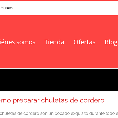
Mi cuenta
iénes somos
Tienda
Ofertas
Blog
mo preparar chuletas de cordero
chuletas de cordero son un bocado exquisito durante todo e