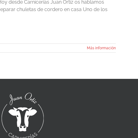
oy desde Carnicerías Juan Ortiz os hablamos
reparar chuletas de cordero en casa Uno de los
Más información