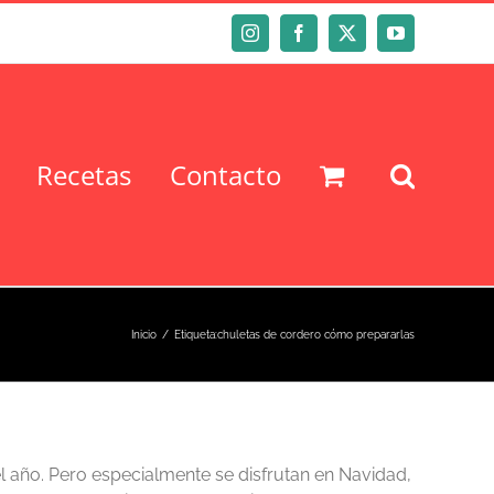
Instagram
Facebook
X
YouTube
Recetas
Contacto
Inicio
Etiqueta:
chuletas de cordero cómo prepararlas
l año. Pero especialmente se disfrutan en Navidad,