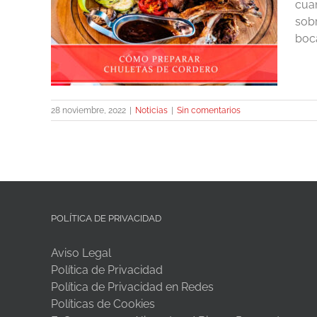
cua
de
sobr
boca
28 noviembre, 2022
|
Noticias
|
Sin comentarios
POLÍTICA DE PRIVACIDAD
Aviso Legal
Política de Privacidad
Política de Privacidad en Redes
Políticas de Cookies