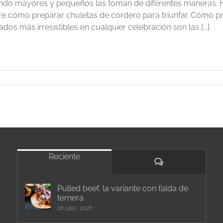
ndo mayores y pequeños las toman de diferentes maneras. H
e cómo preparar chuletas de cordero para triunfar. Cómo p
dos más irresistibles en cualquier celebración son las [...]
Reciente
Comentarios
Pulled beef, la variante con falda de
ternera
26 julio, 2026