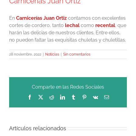
Carnicerías Juan Ortiz
En
Carnicerías Juan Ortiz
contamos con excelentes
cortes de cordero, tanto
lechal
como
recental
, que
harán las delicias de nuestros clientes. Entre ellos,
no pueden faltar las exquisitas chuletas y chuletillas.
28 noviembre, 2022
|
Noticias
|
Sin comentarios
Comparte en las Redes Sociales
Facebook
X
Reddit
LinkedIn
Tumblr
Pinterest
Vk
Correo
electrónico
Artículos relacionados