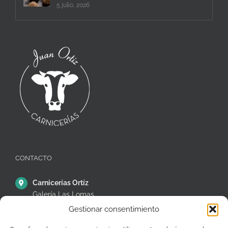
5 julio, 2026
CONTACTO
Carnicerías Ortíz
Galería Las Lomas
Puestos 14,15 y 16
Gestionar consentimiento
C/ Ávila, 38, Móstoles