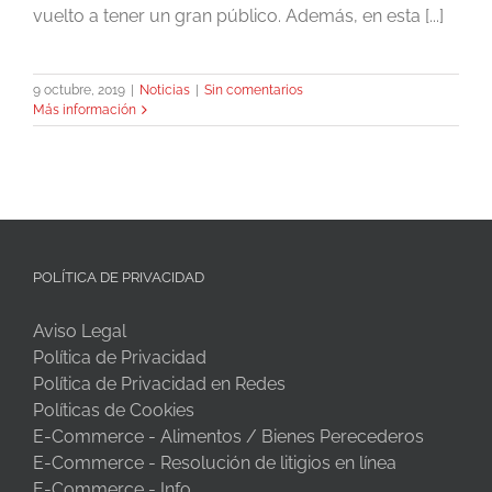
vuelto a tener un gran público. Además, en esta [...]
9 octubre, 2019
|
Noticias
|
Sin comentarios
Más información
POLÍTICA DE PRIVACIDAD
Aviso Legal
Política de Privacidad
Política de Privacidad en Redes
Políticas de Cookies
E-Commerce - Alimentos / Bienes Perecederos
E-Commerce - Resolución de litigios en línea
E-Commerce - Info