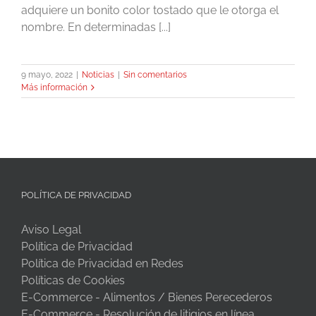
adquiere un bonito color tostado que le otorga el
nombre. En determinadas [...]
9 mayo, 2022
|
Noticias
|
Sin comentarios
Más información
POLÍTICA DE PRIVACIDAD
Aviso Legal
Política de Privacidad
Política de Privacidad en Redes
Políticas de Cookies
E-Commerce - Alimentos / Bienes Perecederos
E-Commerce - Resolución de litigios en línea