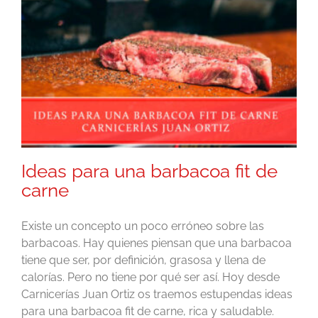
Ideas para una barbacoa fit de
carne
Existe un concepto un poco erróneo sobre las
barbacoas. Hay quienes piensan que una barbacoa
tiene que ser, por definición, grasosa y llena de
calorías. Pero no tiene por qué ser así. Hoy desde
Carnicerías Juan Ortiz os traemos estupendas ideas
para una barbacoa fit de carne, rica y saludable.