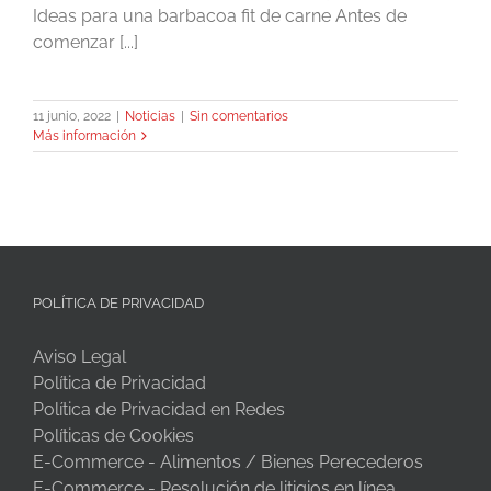
Ideas para una barbacoa fit de carne Antes de
comenzar [...]
11 junio, 2022
|
Noticias
|
Sin comentarios
Más información
POLÍTICA DE PRIVACIDAD
Aviso Legal
Política de Privacidad
Política de Privacidad en Redes
Políticas de Cookies
E-Commerce - Alimentos / Bienes Perecederos
E-Commerce - Resolución de litigios en línea