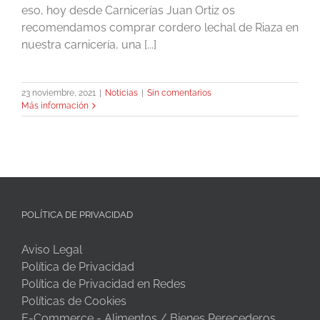
eso, hoy desde Carnicerías Juan Ortiz os
recomendamos comprar cordero lechal de Riaza en
nuestra carnicería, una [...]
23 noviembre, 2021
|
Noticias
|
Sin comentarios
Más información
POLÍTICA DE PRIVACIDAD
Aviso Legal
Política de Privacidad
Política de Privacidad en Redes
Políticas de Cookies
E-Commerce - Alimentos / Bienes Perecederos