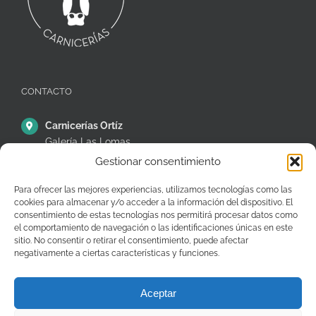
CONTACTO
Carnicerías Ortíz
Galería Las Lomas
Puestos 14,15 y 16
Gestionar consentimiento
C/ Ávila, 38, Móstoles
28935 – Madrid – España
Para ofrecer las mejores experiencias, utilizamos tecnologías como las
cookies para almacenar y/o acceder a la información del dispositivo. El
+34 91 646 26 97
consentimiento de estas tecnologías nos permitirá procesar datos como
el comportamiento de navegación o las identificaciones únicas en este
pedidos@carniceriasjuanortiz.com
sitio. No consentir o retirar el consentimiento, puede afectar
negativamente a ciertas características y funciones.
Aceptar