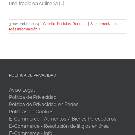
una tradición culinaria [...]
3 noviembre, 2024
|
Cabrito
,
Noticias
,
Recetas
|
Sin comentarios
Más información
POLÍTICA DE PRIVACIDAD
Aviso Legal
Política de Privacidad
Política de Privacidad en Redes
Políticas de Cookies
E-Commerce - Alimentos / Bienes Perecederos
E-Commerce - Resolución de litigios en línea
E-Commerce - Info