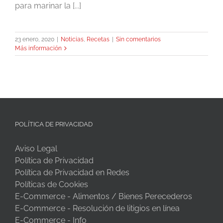
para marinar la [...]
23 enero, 2020
|
Noticias
,
Recetas
|
Sin comentarios
Más información
POLÍTICA DE PRIVACIDAD
Aviso Legal
Política de Privacidad
Política de Privacidad en Redes
Políticas de Cookies
E-Commerce - Alimentos / Bienes Perecederos
E-Commerce - Resolución de litigios en línea
E-Commerce - Info