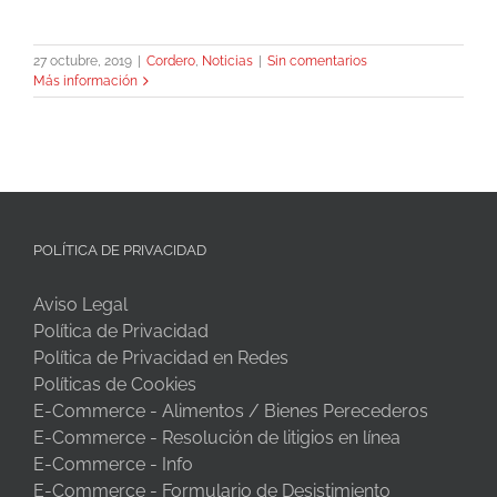
27 octubre, 2019
|
Cordero
,
Noticias
|
Sin comentarios
Más información
POLÍTICA DE PRIVACIDAD
Aviso Legal
Política de Privacidad
Política de Privacidad en Redes
Políticas de Cookies
E-Commerce - Alimentos / Bienes Perecederos
E-Commerce - Resolución de litigios en línea
E-Commerce - Info
E-Commerce - Formulario de Desistimiento