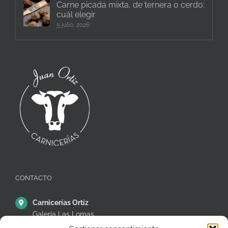
Carne picada mixta, de ternera o cerdo:
cuál elegir
5 julio, 2026
CONTACTO
Carnicerías Ortíz
Galería Las Lomas
Puestos 14,15 y 16