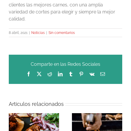
clientes las mejores carnes, con una amplia
variedad de cortes para elegir y siempre la mejor
calidad.
8 abril, 2021
|
Noticias
|
Sin comentarios
Comparte en las Redes Sociales
Facebook
X
Reddit
LinkedIn
Tumblr
Pinterest
Vk
Correo
electrónico
Artículos relacionados
Conservar la