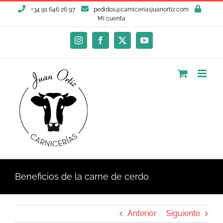
Saltar
+34 91 646 26 97
pedidos@carniceriasjuanortiz.com
al
Mi cuenta
contenido
Instagram
Facebook
X
YouTube
Beneficios de la carne de cerdo
Anterior
Siguiente