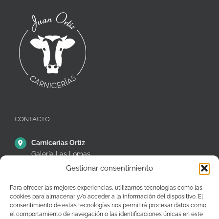
CONTACTO
Carnicerías Ortíz
Galería Las Lomas
Puestos 14,15 y 16
Gestionar consentimiento
C/ Ávila, 38, Móstoles
28935 – Madrid – España
Para ofrecer las mejores experiencias, utilizamos tecnologías como las
cookies para almacenar y/o acceder a la información del dispositivo. El
+34 91 646 26 97
consentimiento de estas tecnologías nos permitirá procesar datos como
el comportamiento de navegación o las identificaciones únicas en este