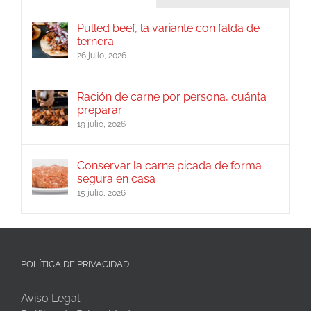
Pulled beef, la variante con falda de
ternera
26 julio, 2026
Ración de carne por persona, cuánta
preparar
19 julio, 2026
Conservar la carne picada de forma
segura en casa
15 julio, 2026
POLÍTICA DE PRIVACIDAD
Aviso Legal