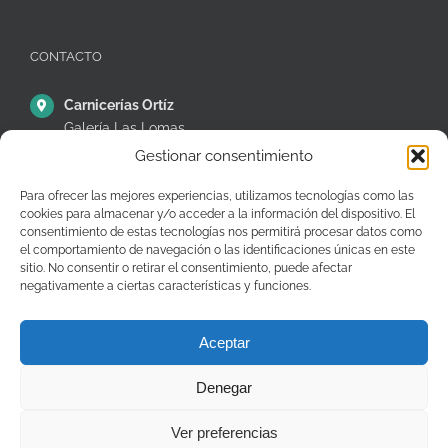
CONTACTO
Carnicerías Ortíz
Galería Las Lomas
Puestos 14,15 y 16
Gestionar consentimiento
C/ Ávila, 38, Móstoles
28935 – Madrid – España
Para ofrecer las mejores experiencias, utilizamos tecnologías como las
cookies para almacenar y/o acceder a la información del dispositivo. El
+34 91 646 26 97
consentimiento de estas tecnologías nos permitirá procesar datos como
el comportamiento de navegación o las identificaciones únicas en este
pedidos@carniceriasjuanortiz.com
sitio. No consentir o retirar el consentimiento, puede afectar
negativamente a ciertas características y funciones.
Aceptar
Denegar
Copyright © Carnicerías Ortíz |
Información
|
Contacto
Ver preferencias