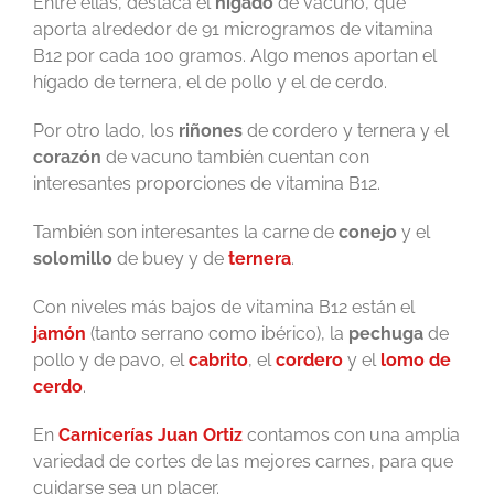
Entre ellas, destaca el
hígado
de vacuno, que
aporta alrededor de 91 microgramos de vitamina
B12 por cada 100 gramos. Algo menos aportan el
hígado de ternera, el de pollo y el de cerdo.
Por otro lado, los
riñones
de cordero y ternera y el
corazón
de vacuno también cuentan con
interesantes proporciones de vitamina B12.
También son interesantes la carne de
conejo
y el
solomillo
de buey y de
ternera
.
Con niveles más bajos de vitamina B12 están el
jamón
(tanto serrano como ibérico), la
pechuga
de
pollo y de pavo, el
cabrito
, el
cordero
y el
lomo de
cerdo
.
En
Carnicerías Juan Ortiz
contamos con una amplia
variedad de cortes de las mejores carnes, para que
cuidarse sea un placer.