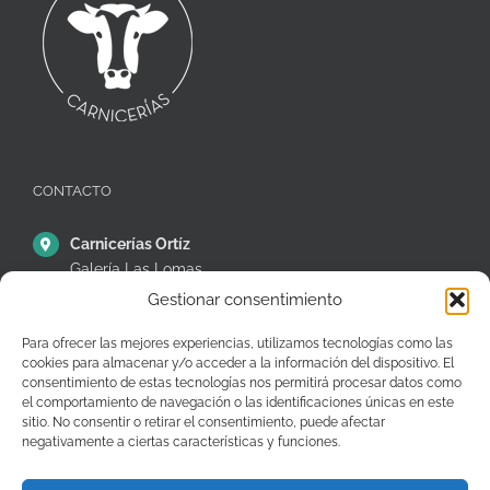
CONTACTO
Carnicerías Ortíz
Galería Las Lomas
Puestos 14,15 y 16
Gestionar consentimiento
C/ Ávila, 38, Móstoles
28935 – Madrid – España
Para ofrecer las mejores experiencias, utilizamos tecnologías como las
cookies para almacenar y/o acceder a la información del dispositivo. El
+34 91 646 26 97
consentimiento de estas tecnologías nos permitirá procesar datos como
el comportamiento de navegación o las identificaciones únicas en este
pedidos@carniceriasjuanortiz.com
sitio. No consentir o retirar el consentimiento, puede afectar
negativamente a ciertas características y funciones.