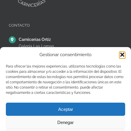
CONTACTO
Carnicerías Ortíz
Galería Las Lomas
Puestos 14,15 y 16
Gestionar consentimiento
C/ Ávila, 38, Móstoles
28935 – Madrid – España
Para ofrecer las mejores experiencias, utilizamos tecnologías como las
cookies para almacenar y/o acceder a la información del dispositivo. El
+34 91 646 26 97
consentimiento de estas tecnologías nos permitirá procesar datos como
el comportamiento de navegación o las identificaciones únicas en este
pedidos@carniceriasjuanortiz.com
sitio. No consentir o retirar el consentimiento, puede afectar
negativamente a ciertas características y funciones.
Aceptar
Denegar
Copyright © Carnicerías Ortíz |
Información
|
Contacto