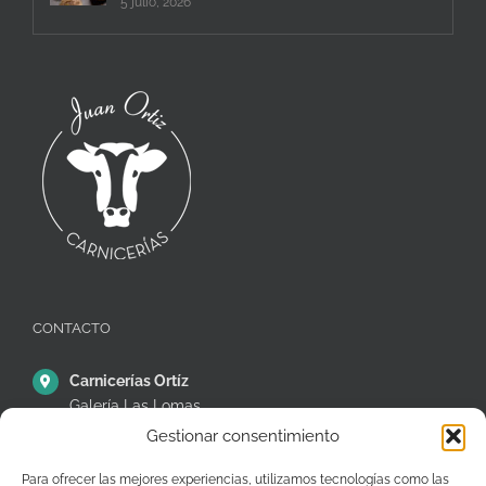
5 julio, 2026
CONTACTO
Carnicerías Ortíz
Galería Las Lomas
Puestos 14,15 y 16
Gestionar consentimiento
C/ Ávila, 38, Móstoles
28935 – Madrid – España
Para ofrecer las mejores experiencias, utilizamos tecnologías como las