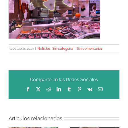
31 octubre, 2019
|
Noticias
,
Sin categoría
|
Sin comentarios
Comparte en las Redes Sociales
Facebook
X
Reddit
LinkedIn
Tumblr
Pinterest
Vk
Correo
electrónico
Artículos relacionados