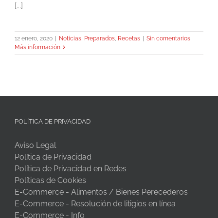
[...]
12 enero, 2020
|
Noticias
,
Preparados
,
Recetas
|
Sin comentarios
Más información
POLÍTICA DE PRIVACIDAD
Aviso Legal
Política de Privacidad
Política de Privacidad en Redes
Políticas de Cookies
E-Commerce - Alimentos / Bienes Perecederos
E-Commerce - Resolución de litigios en línea
E-Commerce - Info