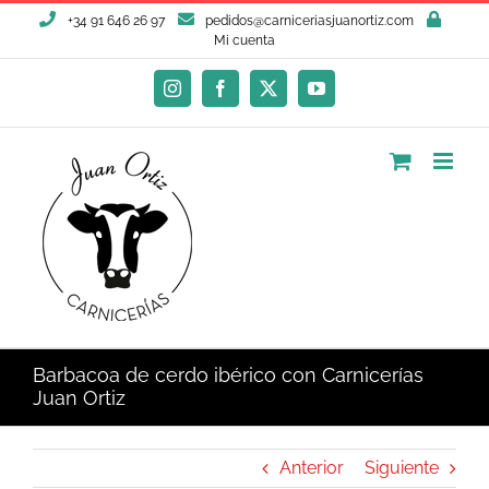
Saltar
+34 91 646 26 97
pedidos@carniceriasjuanortiz.com
al
Mi cuenta
contenido
Instagram
Facebook
X
YouTube
Barbacoa de cerdo ibérico con Carnicerías
Juan Ortiz
Anterior
Siguiente