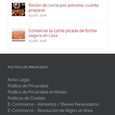
Ración de carne por persona, cuánta
preparar
19 julio, 2026
Conservar la carne picada de forma
segura en casa
15 julio, 2026
POLÍTICA DE PRIVACIDAD
Aviso Legal
Política de Privacidad
Política de Privacidad en Redes
Políticas de Cookies
E-Commerce - Alimentos / Bienes Perecederos
E-Commerce - Resolución de litigios en línea