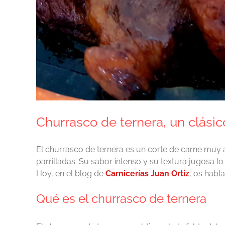
Churrasco de ternera, un clási
El churrasco de ternera es un corte de carne muy 
parrilladas. Su sabor intenso y su textura jugosa lo
Hoy, en el blog de
Carnicerías Juan Ortiz
, os habl
Qué es el churrasco de ternera