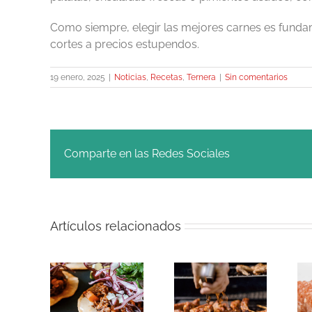
Como siempre, elegir las mejores carnes es funda
cortes a precios estupendos.
19 enero, 2025
|
Noticias
,
Recetas
,
Ternera
|
Sin comentarios
Comparte en las Redes Sociales
Artículos relacionados
Ración de
Conservar la
d beef,
carne por
carne picada
ariante