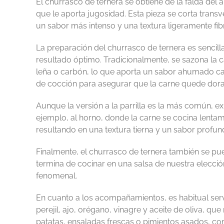
El churrasco de ternera se obtiene de la falda del
que le aporta jugosidad. Esta pieza se corta transve
un sabor más intenso y una textura ligeramente fib
La preparación del churrasco de ternera es sencilla
resultado óptimo. Tradicionalmente, se sazona la ca
leña o carbón, lo que aporta un sabor ahumado cara
de cocción para asegurar que la carne quede dora
Aunque la versión a la parrilla es la más común, ex
ejemplo, al horno, donde la carne se cocina len
resultando en una textura tierna y un sabor profun
Finalmente, el churrasco de ternera también se pued
termina de cocinar en una salsa de nuestra elecció
fenomenal.
En cuanto a los acompañamientos, es habitual serv
perejil, ajo, orégano, vinagre y aceite de oliva, q
patatas, ensaladas frescas o pimientos asados, c