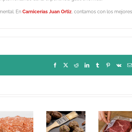
mental. En
Carnicerías Juan Ortiz
, contamos con los mejore
Facebook
X
Reddit
LinkedIn
Tumblr
Pinterest
Vk
Carne picada
Carne al
Pulled
mixta, de
vacío:
la va