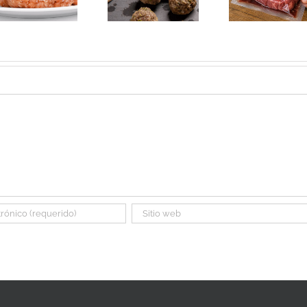
ternera o
cuándo es
con fa
cerdo: cuál
normal que
ter
elegir
huela