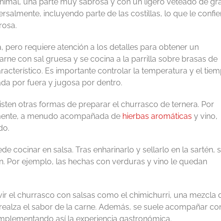
 animal, una parte muy sabrosa y con un ligero veteado de gr
rsalmente, incluyendo parte de las costillas, lo que le confie
rosa.
, pero requiere atención a los detalles para obtener un
rne con sal gruesa y se cocina a la parrilla sobre brasas de
cterístico. Es importante controlar la temperatura y el tie
da por fuera y jugosa por dentro.
isten otras formas de preparar el churrasco de ternera. Por
tamente, a menudo acompañada de
hierbas aromáticas
y vino,
do.
e cocinar en salsa. Tras enharinarlo y sellarlo en la sartén, 
n. Por ejemplo, las hechas con verduras y vino le quedan
ir el churrasco con salsas como el chimichurri, una mezcla 
ue realza el sabor de la carne. Además, se suele acompañar co
omplementando así la experiencia gastronómica.