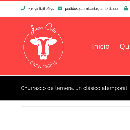
Saltar
+34 91 646 26 97
pedidos@carniceriasjuanortiz.com
al
contenido
Inicio
Qu
Churrasco de ternera, un clásico atemporal