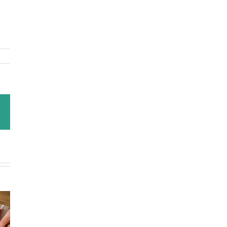
s
Correo
electrónico
Ración de
Conservar la
 beef,
carne por
carne picada
riante