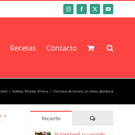
Instagram
Facebook
X
YouTube
Recetas
Contacto
Inicio
Noticias
Recetas
Ternera
Churrasco de ternera, un clásico atemporal
e
Comentarios
Reciente
Pulled beef, la variante