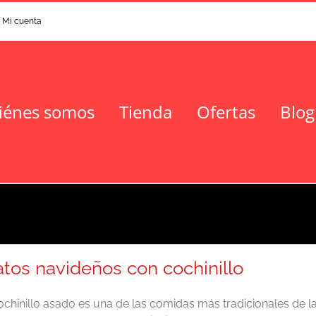
Mi cuenta
iénes somos
Tienda
Ofertas
Blog
atos navideños con cochinillo
ochinillo asado es una de las comidas más tradicionales de l