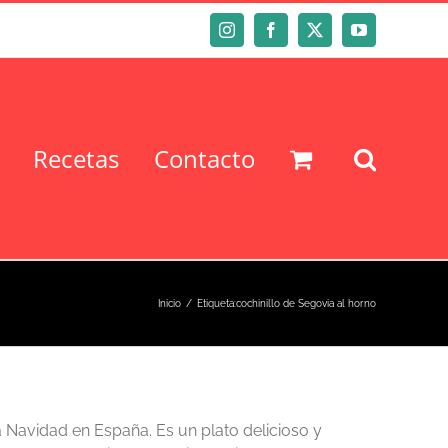
Instagram
Facebook
X
YouTube
Recetas
Contacto
Inicio
Etiqueta:
cochinillo de Segovia al horno
a Navidad en España. Es un plato delicioso y