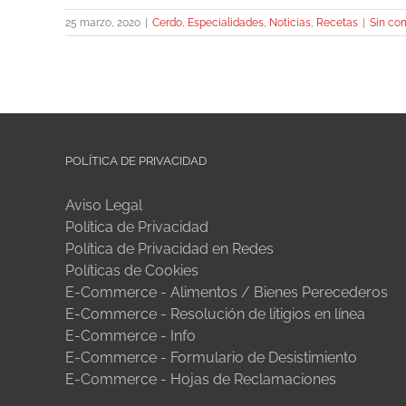
25 marzo, 2020
|
Cerdo
,
Especialidades
,
Noticias
,
Recetas
|
Sin co
POLÍTICA DE PRIVACIDAD
Aviso Legal
Política de Privacidad
Política de Privacidad en Redes
Políticas de Cookies
E-Commerce - Alimentos / Bienes Perecederos
E-Commerce - Resolución de litigios en línea
E-Commerce - Info
E-Commerce - Formulario de Desistimiento
E-Commerce - Hojas de Reclamaciones