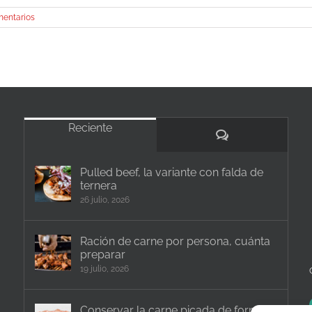
mentarios
Reciente
Comentarios
Pulled beef, la variante con falda de
ternera
26 julio, 2026
Ración de carne por persona, cuánta
preparar
19 julio, 2026
Conservar la carne picada de forma