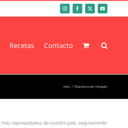
Instagram
Facebook
X
YouTube
Recetas
Contacto
Inicio
Etiqueta:
cocido maragato
a más representativo de nuestro país, seguramente