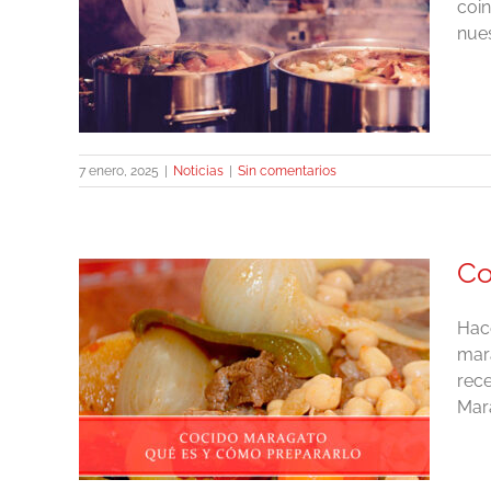
coin
nues
paña
7 enero, 2025
|
Noticias
|
Sin comentarios
Co
Hace
mara
 cómo
rece
Mara