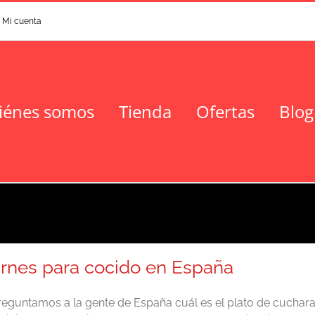
Mi cuenta
iénes somos
Tienda
Ofertas
Blog
rnes para cocido en España
reguntamos a la gente de España cuál es el plato de cuchar