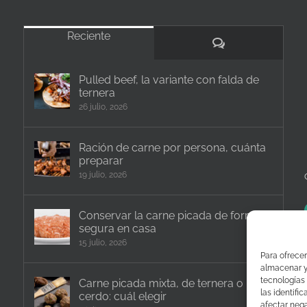
Reciente
Comentarios
Pulled beef, la variante con falda de
ternera
26 julio, 2026
Ración de carne por persona, cuánta
preparar
19 julio, 2026
Conservar la carne picada de forma
segura en casa
15 julio, 2026
Para ofrecer
almacenar y/
tecnologías
Carne picada mixta, de ternera o
las identifi
cerdo: cuál elegir
afectar nega